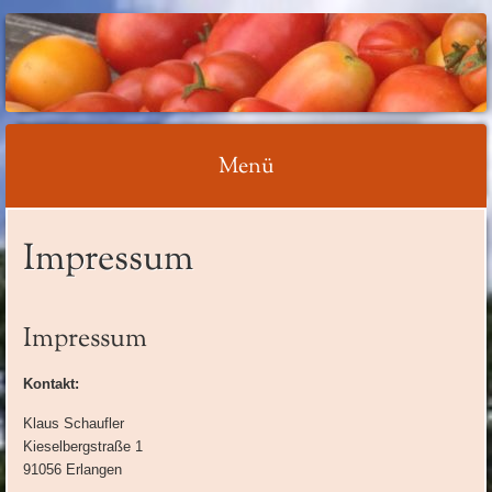
ACKERGARTEN
(SCHAUFLER-
STEUDACH)
Menü
Springe
Impressum
zum
Inhalt
Impressum
Kontakt:
Klaus Schaufler
Kieselbergstraße 1
91056 Erlangen