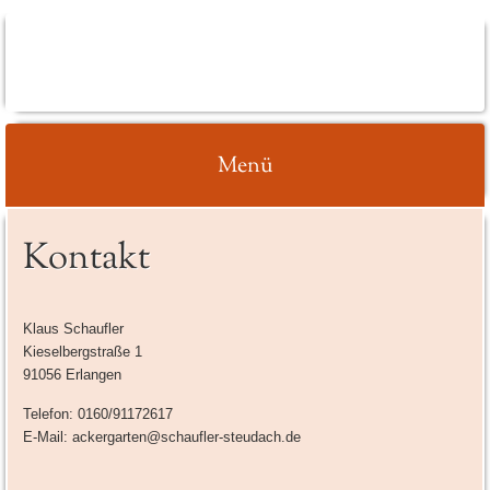
ACKERGARTEN
(SCHAUFLER-
STEUDACH)
Menü
Springe
Kontakt
zum
Inhalt
Klaus Schaufler
Kieselbergstraße 1
91056 Erlangen
Telefon: 0160/91172617
E-Mail: ackergarten@schaufler-steudach.de